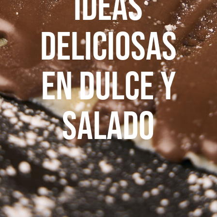
ideas
deliciosas
en Dulce y
Salado