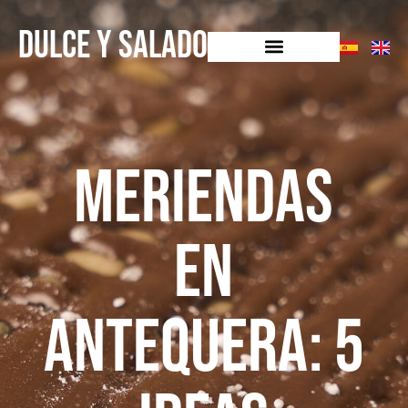
DULCE Y SALADO
Meriendas
en
Antequera: 5