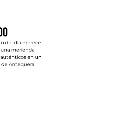
do
o del día merece
a una merienda
s auténticos en un
n de Antequera.